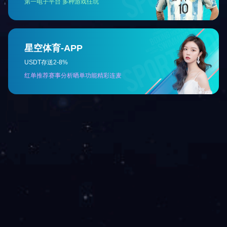
中国石化
上一页
1
2
3
下一页
共3页
开云网页版页面
服务
客服
电话