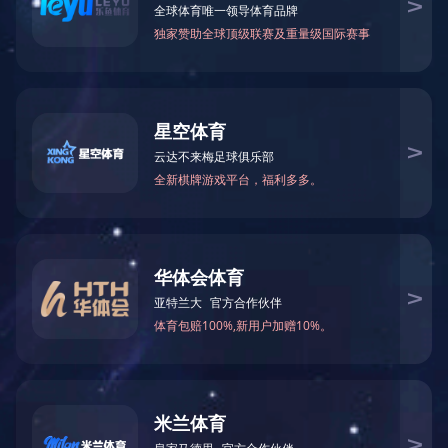
国网商城
邮政储蓄银行