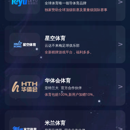
产品认证，HACCP体系认证。建立“9S”产业链品质管理体
系，从基地选取、品种选育、过程管控、加工生产等关键环
节严格把关，质量全程控制，实现全产业链系统化管理，为
客户提供安全健康产品。
公司以大流通理念为指导，走“公司+基地+农户”的产业化
发展模式，加大与农产品经纪人深层次合作，做到农产品
“买全国销全国”，在2万亩干果杂粮基地基础上，陆续发展
整合黑龙江五常大米、江西赣南脐橙、云南白药天颐茶品、
新疆且末大枣、山东有机调料等地方优势资源，遍布全国1
个省市20多家农特产品基地。
未来，公司以“中国乐丫，幸福万万家”为企业使命，积极
投身于乡村振兴建设，走共同富裕道路，发扬“快乐进取、
追求卓越”的企业精神，全力做好“团队建设、运营管理、资
本创新、品牌建设、生态新动能”五个攻坚战，致力打造让