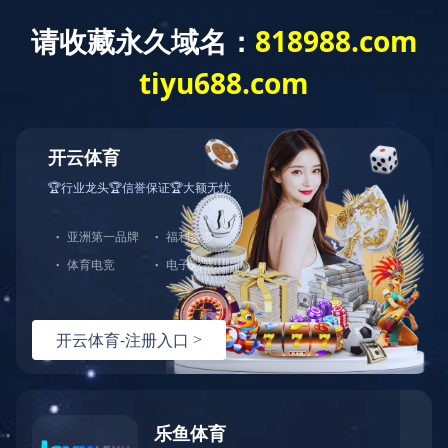
开云网页版页面登入
开云网页版页面登入
01-02
2026
【企业活动】破局·成长·共生乐丫实业迎新主题茶话会圆满落幕，共赴新程向光行
?岁序更替，华章日新；暖意相聚，共话初心。值此2026年元旦佳节来临
之际，开云网页版页面登入-开云(中国) 以“...
12-31
2025
【企业新闻】走访委员听心声、凝心聚力促履职
?为进一步密切政协组织与政协委员的沟通联系，充分发挥政协委员履职
主体作用，精准掌握委员履职实效，强...